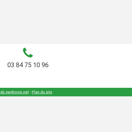
03 84 75 10 96
sb.sw4torop.net
-
Plan du site