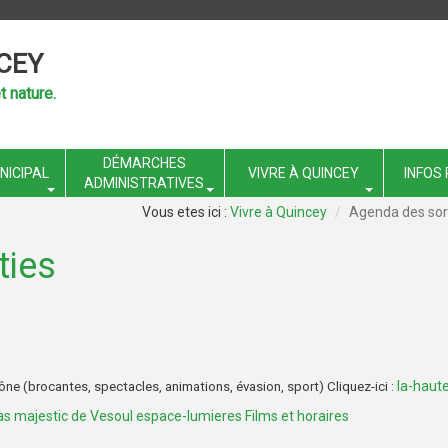
CEY
t nature.
DÉMARCHES
NICIPAL
VIVRE À QUINCEY
INFOS
ADMINISTRATIVES
Vivre à Quincey
Agenda des sor
ties
la-haut
aône
(brocantes, spectacles, animations, évasion, sport)
Cliquez-ici :
s majestic de Vesoul espace-lumieres Films et horaires