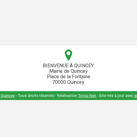
BIENVENUE À QUINCEY
Mairie de Quincey
Place de la Fontaine
70000 Quincey
 Quincey
- Tous droits réservés - Réalisation
Torop.Net
- Site mis à jour avec
w